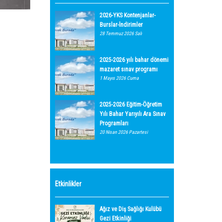
2026-YKS Kontenjanlar-
Burslar-İndirimler
28 Temmuz 2026 Salı
2025-2026 yılı bahar dönemi
mazaret sınav programı
1 Mayıs 2026 Cuma
2025-2026 Eğitim-Öğretim
Yılı Bahar Yarıyılı Ara Sınav
Programları
20 Nisan 2026 Pazartesi
Etkinlikler
Ağız ve Diş Sağlığı Kulübü
Gezi Etkinliği