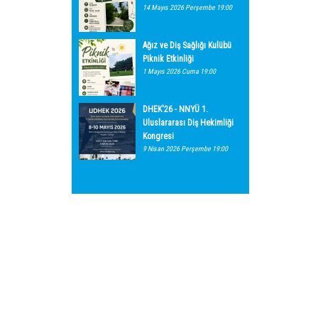
14 Mayıs 2026 Perşembe 19:00
Ağız ve Diş Sağlığı Kulübü
Piknik Etkinliği
1 Mayıs 2026 Cuma 19:00
DHEK'26 - NNYÜ 1.
Uluslararası Diş Hekimliği
Kongresi
9 Nisan 2026 Perşembe 19:00