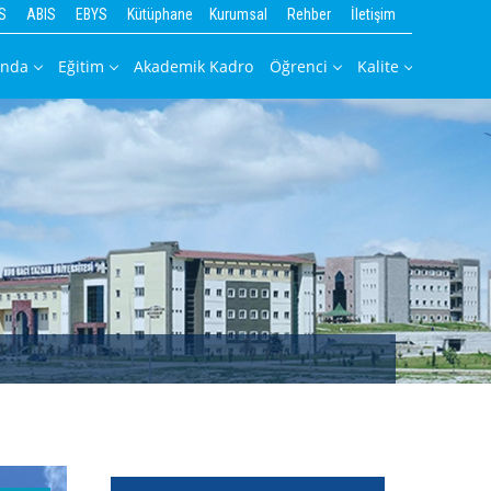
S
ABIS
EBYS
Kütüphane
Kurumsal
Rehber
İletişim
ında
Eğitim
Akademik Kadro
Öğrenci
Kalite