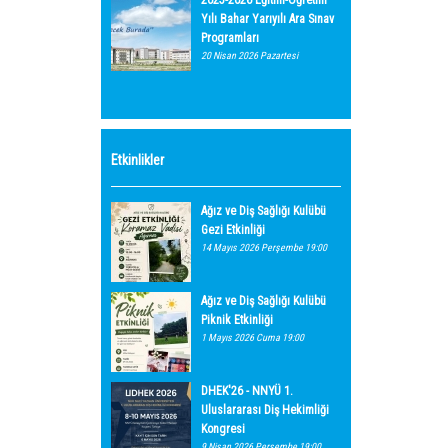
2025-2026 Eğitim-Öğretim
Yılı Bahar Yarıyılı Ara Sınav
Programları
20 Nisan 2026 Pazartesi
Etkinlikler
Ağız ve Diş Sağlığı Kulübü
Gezi Etkinliği
14 Mayıs 2026 Perşembe 19:00
Ağız ve Diş Sağlığı Kulübü
Piknik Etkinliği
1 Mayıs 2026 Cuma 19:00
DHEK'26 - NNYÜ 1.
Uluslararası Diş Hekimliği
Kongresi
9 Nisan 2026 Perşembe 19:00