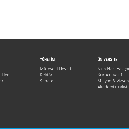
YÖNETİM
ÜNİVERSİTE
r
Mütevelli Heyeti
Nuh Naci Yazga
ikler
Rektör
Kurucu Vakıf
er
Senato
Misyon & Vizyon
Akademik Takvi