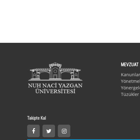
MEVZUAT
Kanunla
Yönetmel
Yönergel
Tüzükler
Takipte Kal