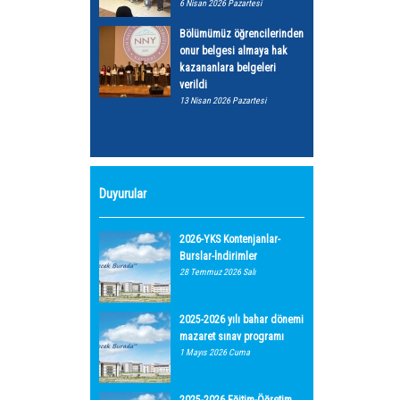
6 Nisan 2026 Pazartesi
Bölümümüz öğrencilerinden
onur belgesi almaya hak
kazananlara belgeleri
verildi
13 Nisan 2026 Pazartesi
Duyurular
2026-YKS Kontenjanlar-
Burslar-İndirimler
28 Temmuz 2026 Salı
2025-2026 yılı bahar dönemi
mazaret sınav programı
1 Mayıs 2026 Cuma