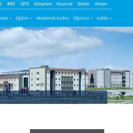
S
ABIS
EBYS
Kütüphane
Kurumsal
Rehber
İletişim
ında
Eğitim
Akademik Kadro
Öğrenci
Kalite