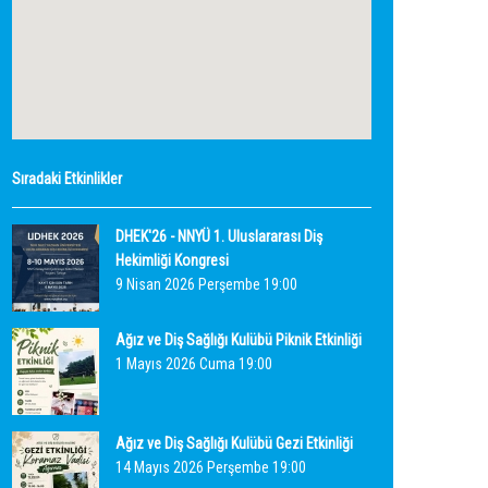
Sıradaki Etkinlikler
DHEK'26 - NNYÜ 1. Uluslararası Diş
Hekimliği Kongresi
9 Nisan 2026 Perşembe 19:00
Ağız ve Diş Sağlığı Kulübü Piknik Etkinliği
1 Mayıs 2026 Cuma 19:00
Ağız ve Diş Sağlığı Kulübü Gezi Etkinliği
14 Mayıs 2026 Perşembe 19:00