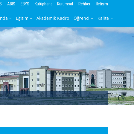
S
ABIS
EBYS
Kütüphane
Kurumsal
Rehber
İletişim
ında
Eğitim
Akademik Kadro
Öğrenci
Kalite