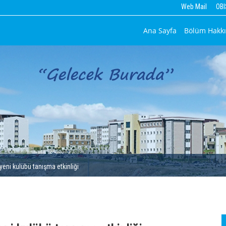
Web Mail
OBI
Ana Sayfa
Bölüm Hakk
eni kulübü tanışma etkinliği