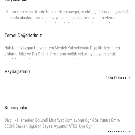
Kamu ve özel sektörde tercih edilen saygın, nitelikli, çağdaş ve diş sağlığı
alanında uluslararası bilgi seviyesine ulaşmış ülkemizin ara eleman
ihtiyacını karşılayacak öğrenciler yetiştirilmesi amaçlanmaktadır.
Daha Fazla >>
Temel Değerlerimiz
Nuh Naci Yazgan Üniversitesi Meslek Yüksekokulu Dişçilik Hizmetleri
Bölümü Ağız ve Diş Sağlığı Programı sağlık sektörüyle uyumlu etik,
mesleki ve toplumsal sorumluluk anlayışını içerir.
Daha Fazla >>
Paydaşlarımız
Daha Fazla >>
Komisyonlar
Dişçilik Hizmetleri Bölümü Muafiyet Komisyonu Öğr. Gör. Yunus Emre
BEDİR Başkan Öğr.Gör. Beyza Ayşenur ATICI Üye Öğr.
Daha Fazla >>