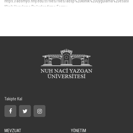
https://adsmyo.nny.edu.tr/files/files/adsp%20klinik%20uygulama%20esasl
Klinik Uygulama Değerlendirme Formu
https://adsmyo.nny.edu.tr/files/files/de%C4%9Ferlendirme%20formu.
Daha Fazla >>
Takipte Kal
MEVZUAT
YÖNETİM